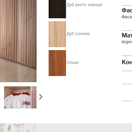
Дуб венге темный
Фа
Фаса
Дуб сонома
Ма
Корп
Кон
Ольха